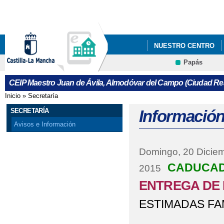
Pa
co
pri
NUESTRO CENTRO
Papás
DESFILE DE CARNAV
Contacto
CEIP Maestro Juan de Ávila, Almodóvar del Campo (Ciudad Rea
Inicio
»
Secretaría
Se encuentra usted aquí
SECRETARÍA
Información
Avisos e Información
Domingo, 20 Dicie
CADUCA
2015
ENTREGA DE 
ESTIMADAS FAM