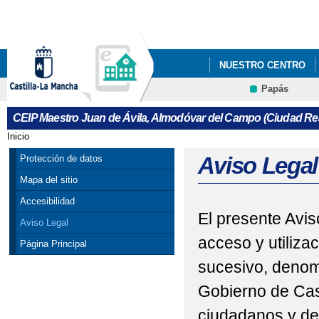
Pa
co
pri
NUESTRO CENTRO
Papás
DESFILE DE CARNAV
Contacto
CEIP Maestro Juan de Ávila, Almodóvar del Campo (Ciudad Rea
Inicio
Se encuentra usted aquí
Aviso Legal
Protección de datos
Mapa del sitio
Accesibilidad
El presente Avis
Aviso Legal
acceso y utiliza
Página Principal
sucesivo, denom
Gobierno de Cas
ciudadanos y de