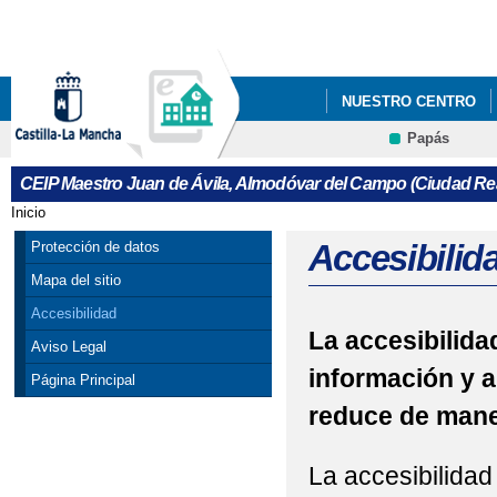
Pa
co
pri
NUESTRO CENTRO
Papás
DESFILE DE CARNAV
Contacto
CEIP Maestro Juan de Ávila, Almodóvar del Campo (Ciudad Rea
Inicio
Se encuentra usted aquí
Accesibilid
Protección de datos
Mapa del sitio
Accesibilidad
La accesibilidad
Aviso Legal
información y a
Página Principal
reduce de maner
La accesibilidad 